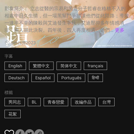
影集簡介： 立志從醫的宗易和黑道分子哲睿在格格不入的
相處中日久生情，但一場黑幫鬥爭卻讓他們從此陌路；導致
一連串不幸的陳毅與艾迪發生爭執，艾迪壓抑多年情感潰
堤，兩人就此決裂。四年後，四人再度相遇，他們...
更多
5m
台灣
2023
字幕
English
繁體中文
简体中文
français
Deutsch
Español
Português
हिन्दी
標籤
男同志
BL
青春戀愛
改編作品
台灣
花絮