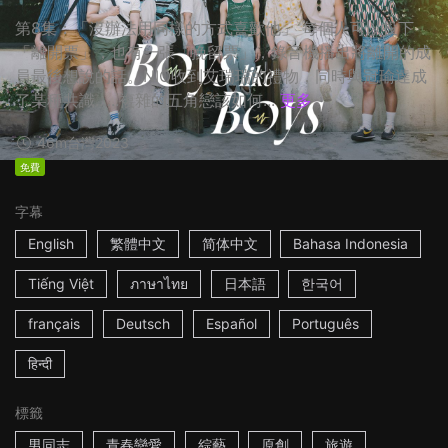
第8集：「沒辦法用同樣的方式喜歡他」 每個人可以投下
「離開票」，也有一張「挽留票」，錄音機播出將離開的成
員最後想說的話。NIO收到艾瑞瑞的禮物，同時與冠瑜達成
了某種共識......複雜的五角戀該如何...
更多
46m
台灣
2023
免費
字幕
English
繁體中文
简体中文
Bahasa Indonesia
Tiếng Việt
ภาษาไทย
日本語
한국어
français
Deutsch
Español
Português
हिन्दी
標籤
男同志
青春戀愛
綜藝
原創
旅遊