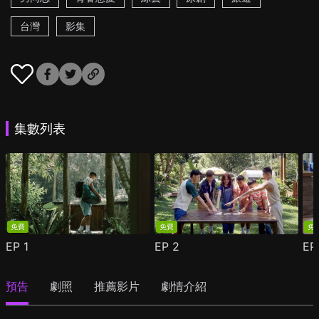
台灣
影集
集數列表
免費
免費
免
EP
1
EP
2
E
預告
劇照
推薦影片
劇情介紹