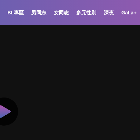
BL專區
男同志
女同志
多元性別
深夜
GaLa+