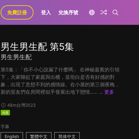
免費註冊
登入
兌換序號
男生男生配 第5集
男生男生配
第5集：「你不小心說漏了什麼嗎」 在神秘嘉賓的引領
下，大家聊起了家庭與出櫃，並坦白是否有好感的對
象，出現了意想不到的感情線。在小屋的第三個夜晚，
新的室友們在房間裡似乎發展出地下戀情...... ...
更多
48m
台灣
2023
免費
字幕
English
繁體中文
简体中文