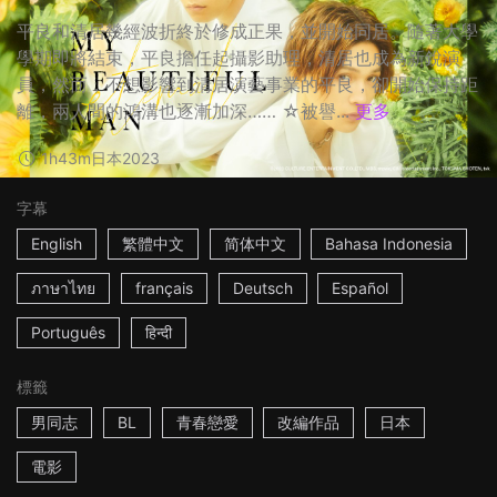
平良和清居幾經波折終於修成正果，並開始同居。隨著大學
學期即將結束，平良擔任起攝影助理，清居也成為新銳演
員，然而，不想影響到清居演藝事業的平良，卻開始保持距
離，兩人間的鴻溝也逐漸加深…… ☆被譽...
更多
1h43m
日本
2023
字幕
English
繁體中文
简体中文
Bahasa Indonesia
ภาษาไทย
français
Deutsch
Español
Português
हिन्दी
標籤
男同志
BL
青春戀愛
改編作品
日本
電影