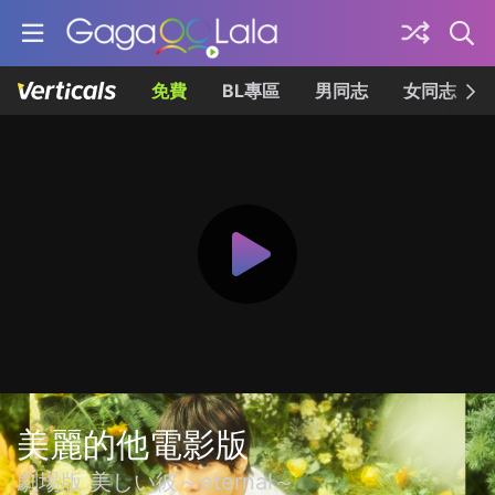
免費
BL專區
男同志
女同志
美麗的他電影版
劇場版 美しい彼～eternal～