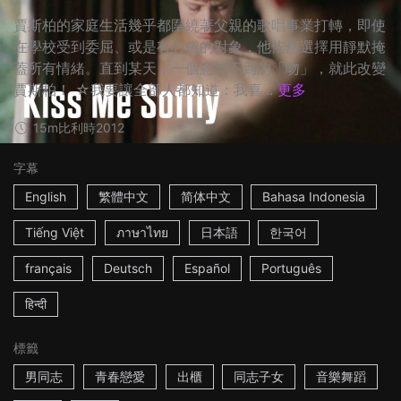
賈斯柏的家庭生活幾乎都圍繞著父親的歌唱事業打轉，即使
在學校受到委屈、或是有心儀的對象，他依然選擇用靜默掩
蓋所有情緒。直到某天，一個意想不到的「吻」，就此改變
賈斯柏！ ☆我要讓全部人都知道：我喜...
更多
15m
比利時
2012
字幕
English
繁體中文
简体中文
Bahasa Indonesia
Tiếng Việt
ภาษาไทย
日本語
한국어
français
Deutsch
Español
Português
हिन्दी
標籤
男同志
青春戀愛
出櫃
同志子女
音樂舞蹈