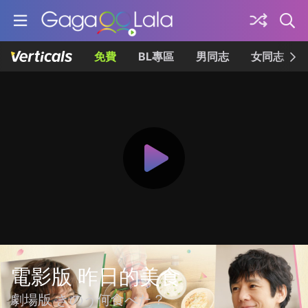
免費
BL專區
男同志
女同志
電影版 昨日的美食
劇場版 きのう何食べた？