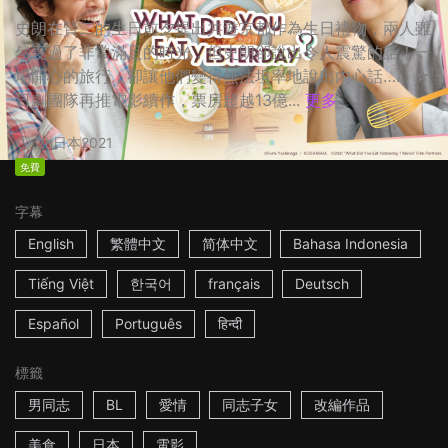
史朗在賢二的生日前夕提出共遊京都作為生日禮物，兩人雖
然度過了非常滿足的時光，但史朗卻說出令人震驚的話！一
場開心的旅行，卻讓他們變得無法坦率地說出內心話…… ☆
日劇團隊再推電影續作，票房超越13億...
更多
2h
日本
2021
免費
字幕
English
繁體中文
简体中文
Bahasa Indonesia
Tiếng Việt
한국어
français
Deutsch
Español
Português
हिन्दी
標籤
男同志
BL
愛情
同志子女
改編作品
美食
日本
電影