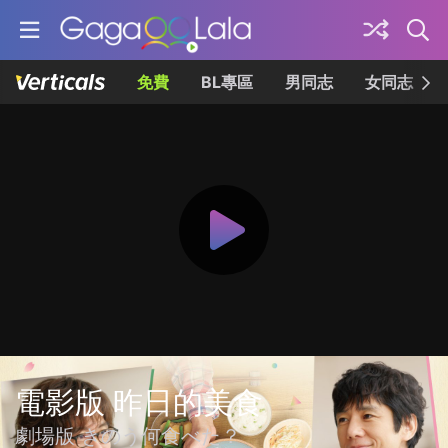
免費
BL專區
男同志
女同志
電影版 昨日的美食
劇場版 きのう何食べた？