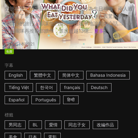
史朗在賢二的生日前夕提出共遊京都作為生日禮物，兩人雖
然度過了非常滿足的時光，但史朗卻說出令人震驚的話！一
場開心的旅行，卻讓他們變得無法坦率地說出內心話…… ☆
日劇團隊再推電影續作，票房超越13億...
更多
2h
日本
2021
免費
字幕
English
繁體中文
简体中文
Bahasa Indonesia
Tiếng Việt
한국어
français
Deutsch
Español
Português
हिन्दी
標籤
男同志
BL
愛情
同志子女
改編作品
美食
日本
電影