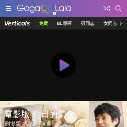
免費
BL專區
男同志
女同志
電影版 昨日的美食
劇場版 きのう何食べた？