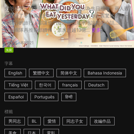
史朗在賢二的生日前夕提出共遊京都作為生日禮物，兩人雖
然度過了非常滿足的時光，但史朗卻說出令人震驚的話！一
場開心的旅行，卻讓他們變得無法坦率地說出內心話…… ☆
日劇團隊再推電影續作，票房超越13億...
更多
2h
日本
2021
免費
字幕
English
繁體中文
简体中文
Bahasa Indonesia
Tiếng Việt
한국어
français
Deutsch
Español
Português
हिन्दी
標籤
男同志
BL
愛情
同志子女
改編作品
美食
日本
電影