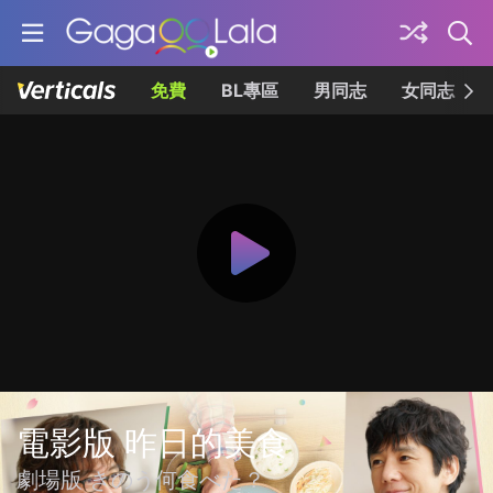
免費
BL專區
男同志
女同志
電影版 昨日的美食
劇場版 きのう何食べた？