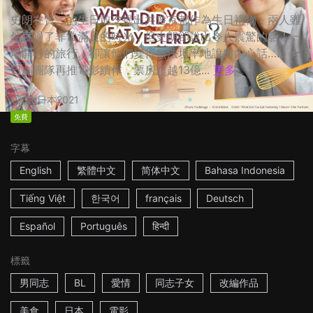
史朗在賢二的生日前夕提出共遊京都作為生日禮物，兩人雖
然度過了非常滿足的時光，但史朗卻說出令人震驚的話！一
場開心的旅行，卻讓他們變得無法坦率地說出內心話…… ☆
日劇團隊再推電影續作，票房超越13億...
更多
2h
日本
2021
免費
字幕
English
繁體中文
简体中文
Bahasa Indonesia
Tiếng Việt
한국어
français
Deutsch
Español
Português
हिन्दी
標籤
男同志
BL
愛情
同志子女
改編作品
美食
日本
電影