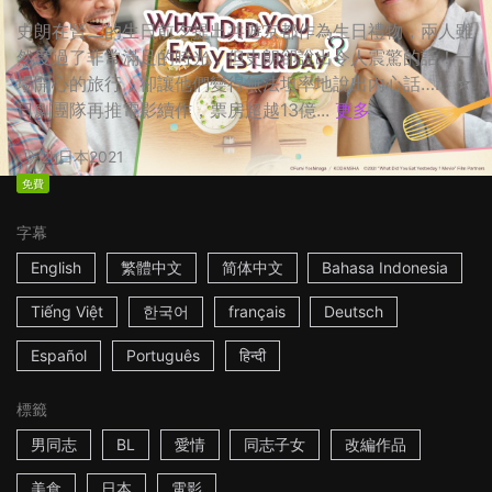
史朗在賢二的生日前夕提出共遊京都作為生日禮物，兩人雖
然度過了非常滿足的時光，但史朗卻說出令人震驚的話！一
場開心的旅行，卻讓他們變得無法坦率地說出內心話…… ☆
日劇團隊再推電影續作，票房超越13億...
更多
2h
日本
2021
免費
字幕
English
繁體中文
简体中文
Bahasa Indonesia
Tiếng Việt
한국어
français
Deutsch
Español
Português
हिन्दी
標籤
男同志
BL
愛情
同志子女
改編作品
美食
日本
電影