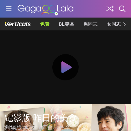
免費
BL專區
男同志
女同志
電影版 昨日的美食
劇場版 きのう何食べた？