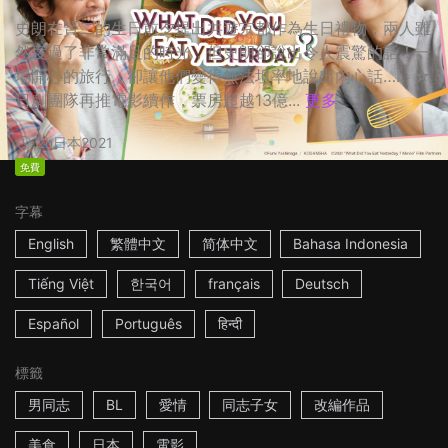
史朗在賢二的生日前夕提出共遊京都作為生日禮物，兩人雖
然度過了非常滿足的時光，但史朗卻說出令人震驚的話！一
場開心的旅行，卻讓他們變得無法坦率地說出內心話…… ☆
日劇團隊再推電影續作，票房超越13億...
更多
2h
日本
2021
免費
字幕
English
繁體中文
简体中文
Bahasa Indonesia
Tiếng Việt
한국어
français
Deutsch
Español
Português
हिन्दी
標籤
男同志
BL
愛情
同志子女
改編作品
美食
日本
電影