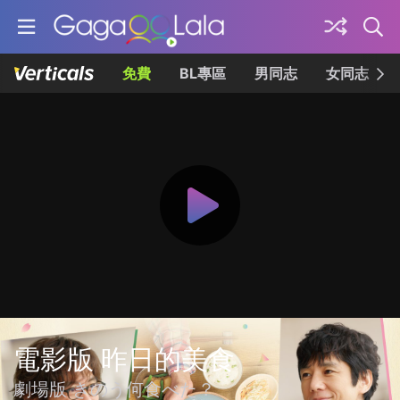
免費
BL專區
男同志
女同志
電影版 昨日的美食
劇場版 きのう何食べた？