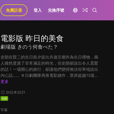
免費註冊
登入
兌換序號
電影版 昨日的美食
劇場版 きのう何食べた？
史朗在賢二的生日前夕提出共遊京都作為生日禮物，兩
人雖然度過了非常滿足的時光，但史朗卻說出令人震驚
的話！一場開心的旅行，卻讓他們變得無法坦率地說出
內心話…… ☆日劇團隊再推電影續作，票房超越13億...
更多
2h
日本
2021
免費
字幕