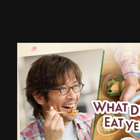
預告
劇照
推薦影片
劇情介紹