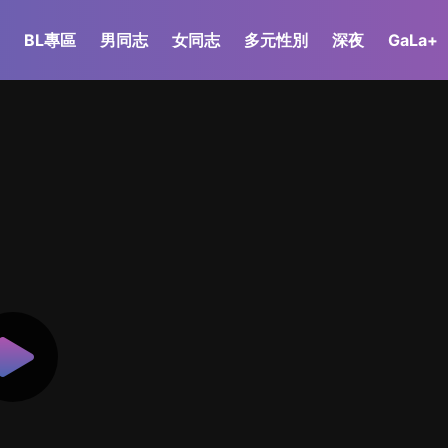
BL專區
男同志
女同志
多元性別
深夜
GaLa+