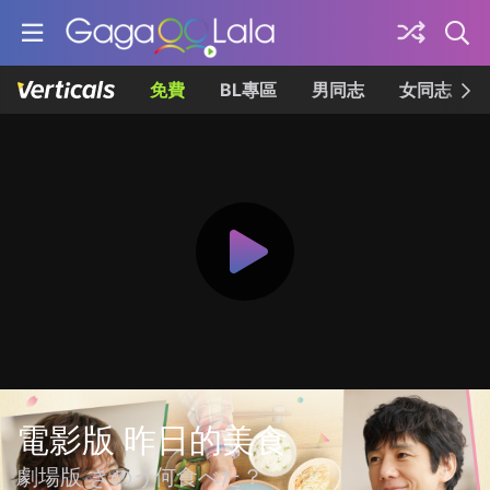
免費
BL專區
男同志
女同志
電影版 昨日的美食
劇場版 きのう何食べた？