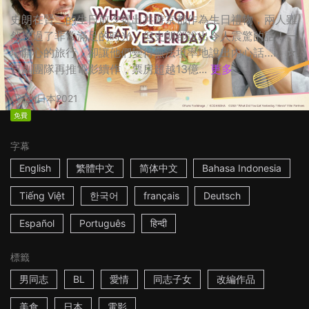
史朗在賢二的生日前夕提出共遊京都作為生日禮物，兩人雖
然度過了非常滿足的時光，但史朗卻說出令人震驚的話！一
場開心的旅行，卻讓他們變得無法坦率地說出內心話…… ☆
日劇團隊再推電影續作，票房超越13億...
更多
2h
日本
2021
免費
字幕
English
繁體中文
简体中文
Bahasa Indonesia
Tiếng Việt
한국어
français
Deutsch
Español
Português
हिन्दी
標籤
男同志
BL
愛情
同志子女
改編作品
美食
日本
電影