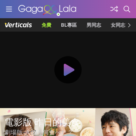
免費
BL專區
男同志
女同志
電影版 昨日的美食
劇場版 きのう何食べた？