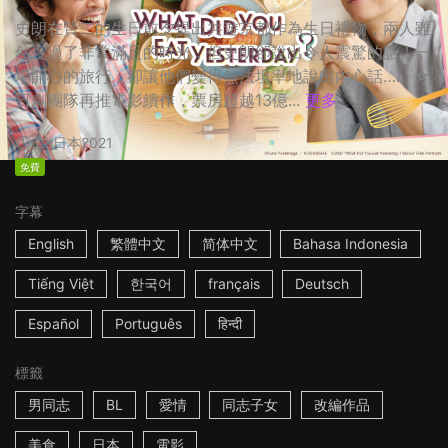
史朗在賢二的生日前夕提出共遊京都作為生日禮物，兩人雖
然度過了非常滿足的時光，但史朗卻說出令人震驚的話！一
場開心的旅行，卻讓他們變得無法坦率地說出內心話…… ☆
日劇團隊再推電影續作，票房超越13億...
更多
2h
日本
2021
免費
字幕
English
繁體中文
简体中文
Bahasa Indonesia
Tiếng Việt
한국어
français
Deutsch
Español
Português
हिन्दी
標籤
男同志
BL
愛情
同志子女
改編作品
美食
日本
電影