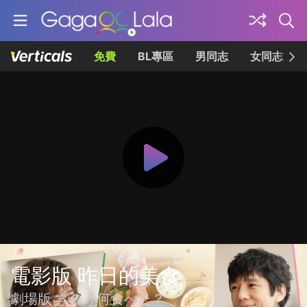
免費
BL專區
男同志
女同志
電影版 昨日的美食
劇場版 きのう何食べた？