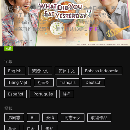
史朗在賢二的生日前夕提出共遊京都作為生日禮物，兩人雖
然度過了非常滿足的時光，但史朗卻說出令人震驚的話！一
場開心的旅行，卻讓他們變得無法坦率地說出內心話…… ☆
日劇團隊再推電影續作，票房超越13億...
更多
2h
日本
2021
免費
字幕
English
繁體中文
简体中文
Bahasa Indonesia
Tiếng Việt
한국어
français
Deutsch
Español
Português
हिन्दी
標籤
男同志
BL
愛情
同志子女
改編作品
美食
日本
電影