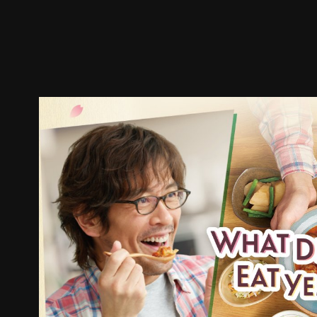
預告
劇照
推薦影片
劇情介紹