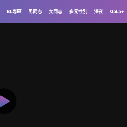
BL專區
男同志
女同志
多元性別
深夜
GaLa+