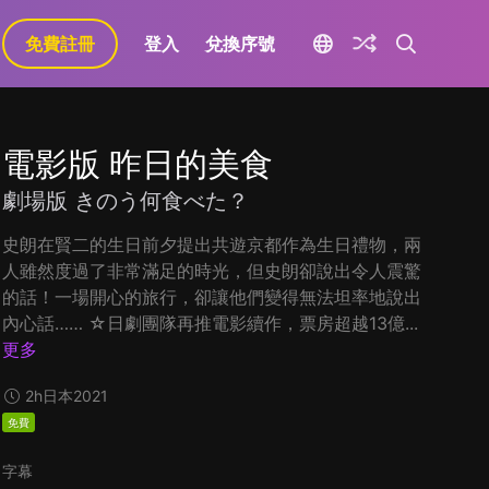
免費註冊
登入
兌換序號
電影版 昨日的美食
劇場版 きのう何食べた？
史朗在賢二的生日前夕提出共遊京都作為生日禮物，兩
人雖然度過了非常滿足的時光，但史朗卻說出令人震驚
的話！一場開心的旅行，卻讓他們變得無法坦率地說出
內心話…… ☆日劇團隊再推電影續作，票房超越13億...
更多
2h
日本
2021
免費
字幕