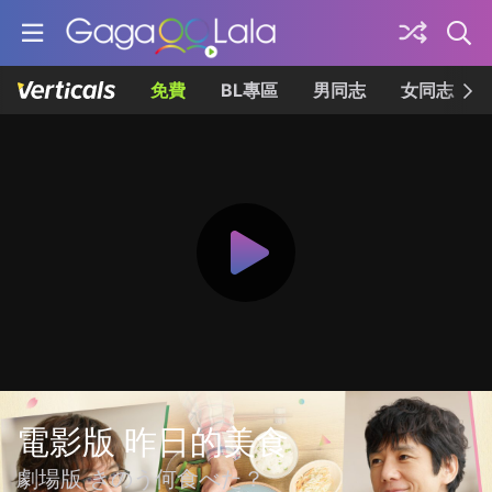
免費
BL專區
男同志
女同志
電影版 昨日的美食
劇場版 きのう何食べた？