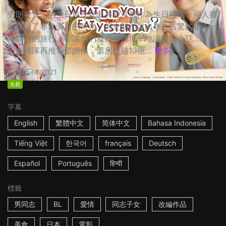
史朗在賢二的生日前夕提出共遊京都作為生日禮物，兩人雖
然度過了非常滿足的時光，但史朗卻說出令人震驚的話！一
場開心的旅行，卻讓他們變得無法坦率地說出內心話…… ☆
日劇團隊再推電影續作，票房超越13億...
更多
2h
日本
2021
免費
字幕
English
繁體中文
简体中文
Bahasa Indonesia
Tiếng Việt
한국어
français
Deutsch
Español
Português
हिन्दी
標籤
男同志
BL
愛情
同志子女
改編作品
美食
日本
電影