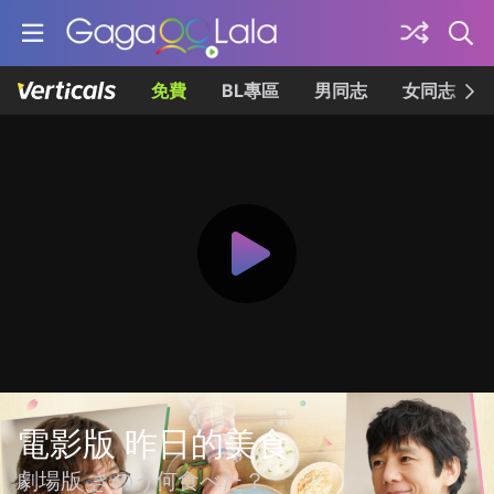
免費
BL專區
男同志
女同志
電影版 昨日的美食
劇場版 きのう何食べた？