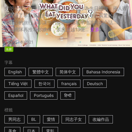
史朗在賢二的生日前夕提出共遊京都作為生日禮物，兩人雖
然度過了非常滿足的時光，但史朗卻說出令人震驚的話！一
場開心的旅行，卻讓他們變得無法坦率地說出內心話…… ☆
日劇團隊再推電影續作，票房超越13億...
更多
2h
日本
2021
免費
字幕
English
繁體中文
简体中文
Bahasa Indonesia
Tiếng Việt
한국어
français
Deutsch
Español
Português
हिन्दी
標籤
男同志
BL
愛情
同志子女
改編作品
美食
日本
電影