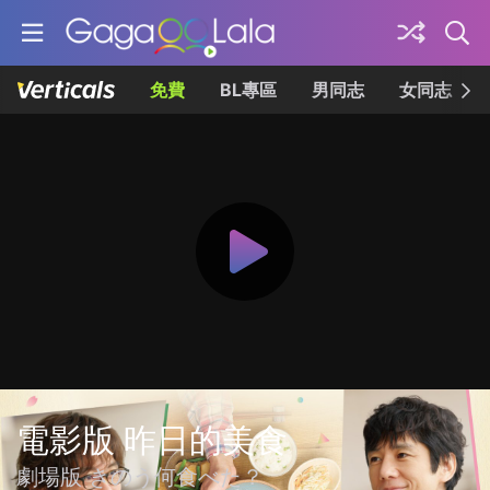
免費
BL專區
男同志
女同志
電影版 昨日的美食
劇場版 きのう何食べた？