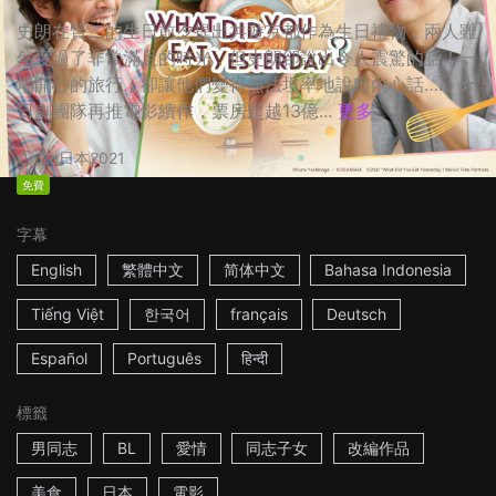
史朗在賢二的生日前夕提出共遊京都作為生日禮物，兩人雖
然度過了非常滿足的時光，但史朗卻說出令人震驚的話！一
場開心的旅行，卻讓他們變得無法坦率地說出內心話…… ☆
日劇團隊再推電影續作，票房超越13億...
更多
2h
日本
2021
免費
字幕
English
繁體中文
简体中文
Bahasa Indonesia
Tiếng Việt
한국어
français
Deutsch
Español
Português
हिन्दी
標籤
男同志
BL
愛情
同志子女
改編作品
美食
日本
電影