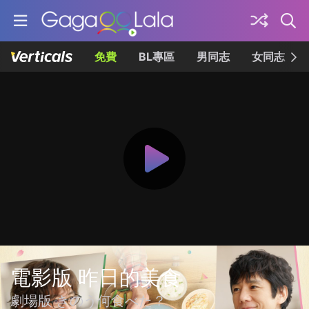
免費
BL專區
男同志
女同志
電影版 昨日的美食
劇場版 きのう何食べた？