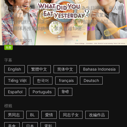
史朗在賢二的生日前夕提出共遊京都作為生日禮物，兩人雖
然度過了非常滿足的時光，但史朗卻說出令人震驚的話！一
場開心的旅行，卻讓他們變得無法坦率地說出內心話…… ☆
日劇團隊再推電影續作，票房超越13億...
更多
2h
日本
2021
免費
字幕
English
繁體中文
简体中文
Bahasa Indonesia
Tiếng Việt
한국어
français
Deutsch
Español
Português
हिन्दी
標籤
男同志
BL
愛情
同志子女
改編作品
美食
日本
電影