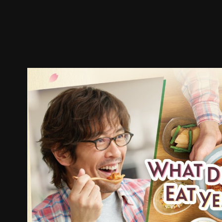
預告
劇照
推薦影片
劇情介紹