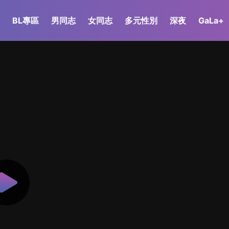
BL專區
男同志
女同志
多元性別
深夜
GaLa+