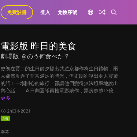
免費註冊
登入
兌換序號
電影版 昨日的美食
劇場版 きのう何食べた？
史朗在賢二的生日前夕提出共遊京都作為生日禮物，兩
人雖然度過了非常滿足的時光，但史朗卻說出令人震驚
的話！一場開心的旅行，卻讓他們變得無法坦率地說出
內心話…… ☆日劇團隊再推電影續作，票房超越13億...
更多
2h
日本
2021
免費
字幕