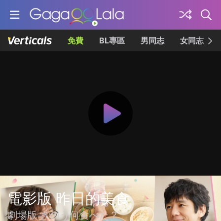
免費
BL專區
男同志
女同志
電影版 昨日的美食
劇場版 きのう何食べた？