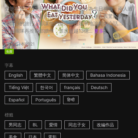
史朗在賢二的生日前夕提出共遊京都作為生日禮物，兩人雖
然度過了非常滿足的時光，但史朗卻說出令人震驚的話！一
場開心的旅行，卻讓他們變得無法坦率地說出內心話…… ☆
日劇團隊再推電影續作，票房超越13億...
更多
2h
日本
2021
免費
字幕
English
繁體中文
简体中文
Bahasa Indonesia
Tiếng Việt
한국어
français
Deutsch
Español
Português
हिन्दी
標籤
男同志
BL
愛情
同志子女
改編作品
美食
日本
電影