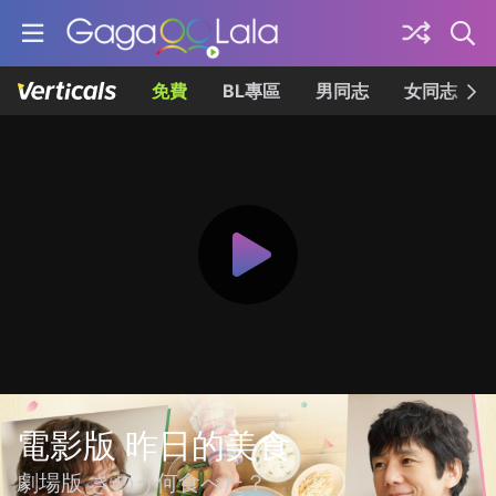
免費
BL專區
男同志
女同志
電影版 昨日的美食
劇場版 きのう何食べた？