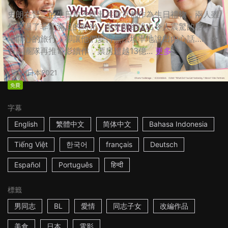
史朗在賢二的生日前夕提出共遊京都作為生日禮物，兩人雖
然度過了非常滿足的時光，但史朗卻說出令人震驚的話！一
場開心的旅行，卻讓他們變得無法坦率地說出內心話…… ☆
日劇團隊再推電影續作，票房超越13億...
更多
2h
日本
2021
免費
字幕
English
繁體中文
简体中文
Bahasa Indonesia
Tiếng Việt
한국어
français
Deutsch
Español
Português
हिन्दी
標籤
男同志
BL
愛情
同志子女
改編作品
美食
日本
電影