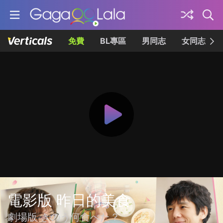
免費
BL專區
男同志
女同志
電影版 昨日的美食
劇場版 きのう何食べた？