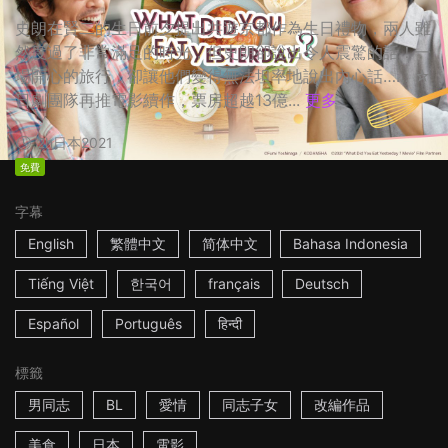
史朗在賢二的生日前夕提出共遊京都作為生日禮物，兩人雖
然度過了非常滿足的時光，但史朗卻說出令人震驚的話！一
場開心的旅行，卻讓他們變得無法坦率地說出內心話…… ☆
日劇團隊再推電影續作，票房超越13億...
更多
2h
日本
2021
免費
字幕
English
繁體中文
简体中文
Bahasa Indonesia
Tiếng Việt
한국어
français
Deutsch
Español
Português
हिन्दी
標籤
男同志
BL
愛情
同志子女
改編作品
美食
日本
電影