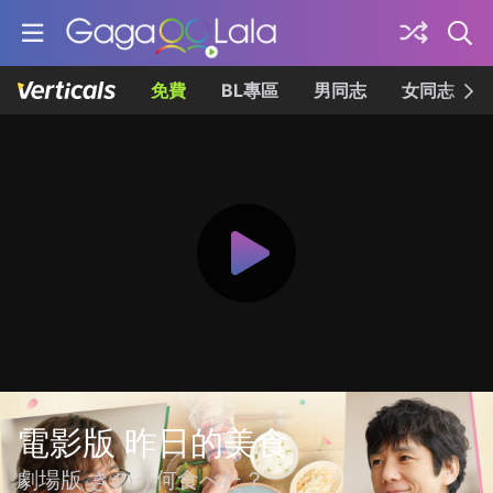
免費
BL專區
男同志
女同志
電影版 昨日的美食
劇場版 きのう何食べた？