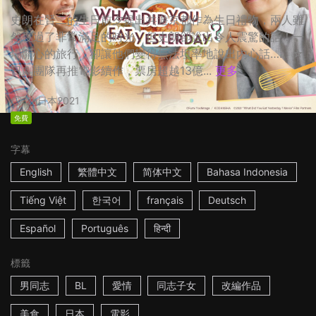
史朗在賢二的生日前夕提出共遊京都作為生日禮物，兩人雖
然度過了非常滿足的時光，但史朗卻說出令人震驚的話！一
場開心的旅行，卻讓他們變得無法坦率地說出內心話…… ☆
日劇團隊再推電影續作，票房超越13億...
更多
2h
日本
2021
免費
字幕
English
繁體中文
简体中文
Bahasa Indonesia
Tiếng Việt
한국어
français
Deutsch
Español
Português
हिन्दी
標籤
男同志
BL
愛情
同志子女
改編作品
美食
日本
電影