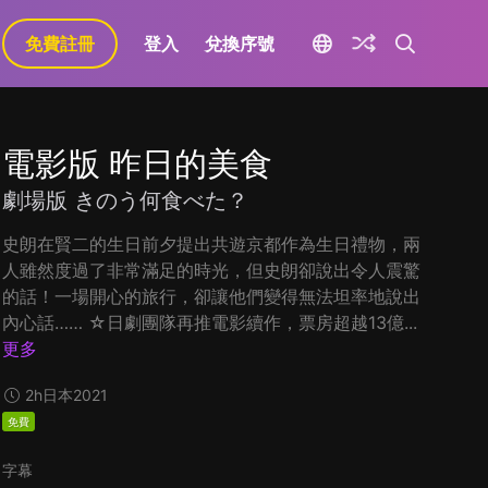
免費註冊
登入
兌換序號
電影版 昨日的美食
劇場版 きのう何食べた？
史朗在賢二的生日前夕提出共遊京都作為生日禮物，兩
人雖然度過了非常滿足的時光，但史朗卻說出令人震驚
的話！一場開心的旅行，卻讓他們變得無法坦率地說出
內心話…… ☆日劇團隊再推電影續作，票房超越13億...
更多
2h
日本
2021
免費
字幕