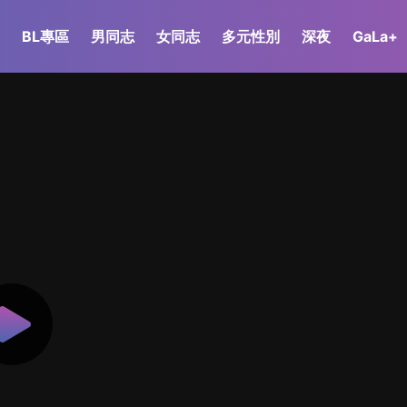
BL專區
男同志
女同志
多元性別
深夜
GaLa+