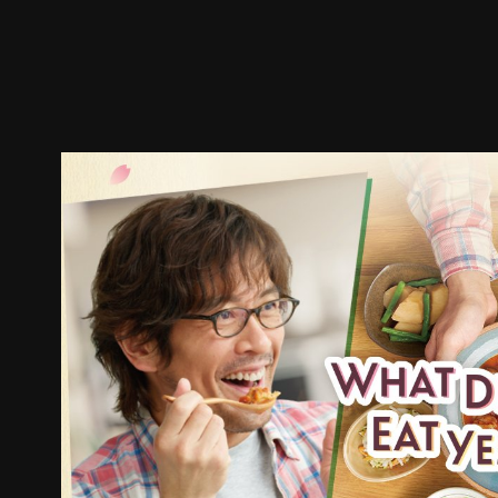
預告
劇照
推薦影片
劇情介紹