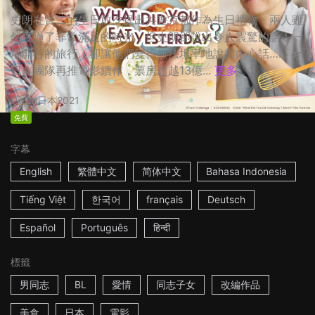
史朗在賢二的生日前夕提出共遊京都作為生日禮物，兩人雖
然度過了非常滿足的時光，但史朗卻說出令人震驚的話！一
場開心的旅行，卻讓他們變得無法坦率地說出內心話…… ☆
日劇團隊再推電影續作，票房超越13億...
更多
2h
日本
2021
免費
字幕
English
繁體中文
简体中文
Bahasa Indonesia
Tiếng Việt
한국어
français
Deutsch
Español
Português
हिन्दी
標籤
男同志
BL
愛情
同志子女
改編作品
美食
日本
電影