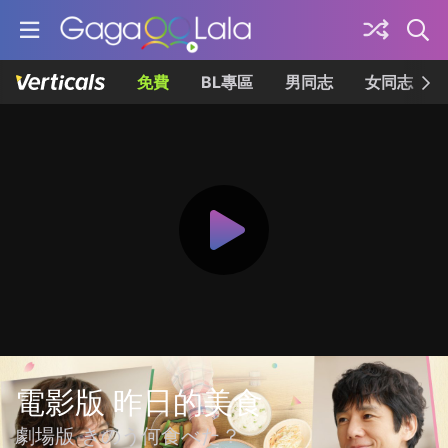
免費
BL專區
男同志
女同志
電影版 昨日的美食
劇場版 きのう何食べた？