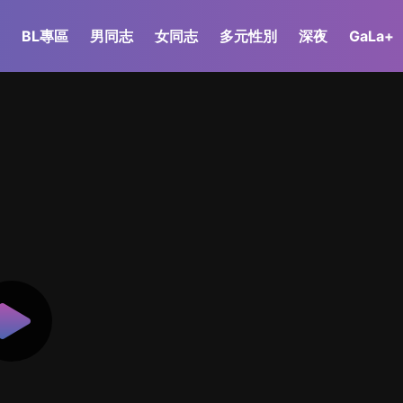
BL專區
男同志
女同志
多元性別
深夜
GaLa+