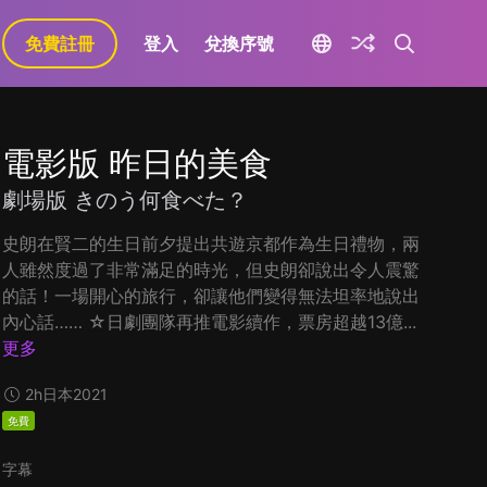
免費註冊
登入
兌換序號
電影版 昨日的美食
劇場版 きのう何食べた？
史朗在賢二的生日前夕提出共遊京都作為生日禮物，兩
人雖然度過了非常滿足的時光，但史朗卻說出令人震驚
的話！一場開心的旅行，卻讓他們變得無法坦率地說出
內心話…… ☆日劇團隊再推電影續作，票房超越13億...
更多
2h
日本
2021
免費
字幕