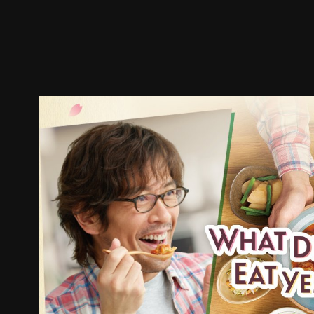
預告
劇照
推薦影片
劇情介紹