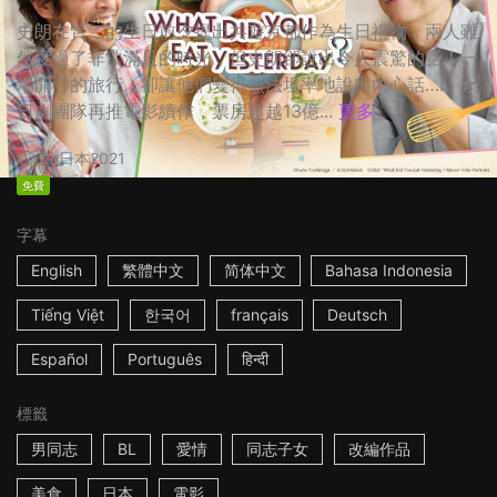
史朗在賢二的生日前夕提出共遊京都作為生日禮物，兩人雖
然度過了非常滿足的時光，但史朗卻說出令人震驚的話！一
場開心的旅行，卻讓他們變得無法坦率地說出內心話…… ☆
日劇團隊再推電影續作，票房超越13億...
更多
2h
日本
2021
免費
字幕
English
繁體中文
简体中文
Bahasa Indonesia
Tiếng Việt
한국어
français
Deutsch
Español
Português
हिन्दी
標籤
男同志
BL
愛情
同志子女
改編作品
美食
日本
電影