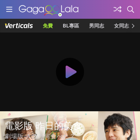
免費
BL專區
男同志
女同志
電影版 昨日的美食
劇場版 きのう何食べた？