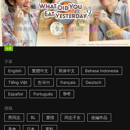
史朗在賢二的生日前夕提出共遊京都作為生日禮物，兩人雖
然度過了非常滿足的時光，但史朗卻說出令人震驚的話！一
場開心的旅行，卻讓他們變得無法坦率地說出內心話…… ☆
日劇團隊再推電影續作，票房超越13億...
更多
2h
日本
2021
免費
字幕
English
繁體中文
简体中文
Bahasa Indonesia
Tiếng Việt
한국어
français
Deutsch
Español
Português
हिन्दी
標籤
男同志
BL
愛情
同志子女
改編作品
美食
日本
電影