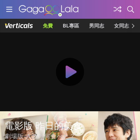
免費
BL專區
男同志
女同志
電影版 昨日的美食
劇場版 きのう何食べた？