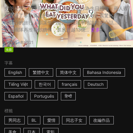
史朗在賢二的生日前夕提出共遊京都作為生日禮物，兩人雖
然度過了非常滿足的時光，但史朗卻說出令人震驚的話！一
場開心的旅行，卻讓他們變得無法坦率地說出內心話…… ☆
日劇團隊再推電影續作，票房超越13億...
更多
2h
日本
2021
免費
字幕
English
繁體中文
简体中文
Bahasa Indonesia
Tiếng Việt
한국어
français
Deutsch
Español
Português
हिन्दी
標籤
男同志
BL
愛情
同志子女
改編作品
美食
日本
電影