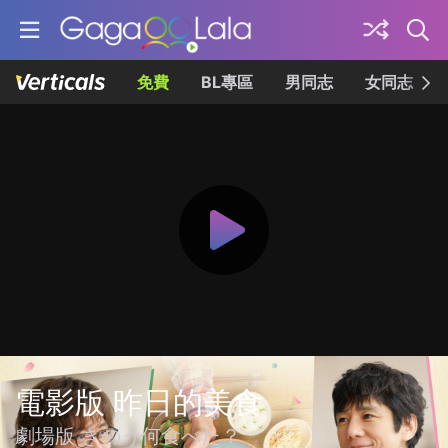
免費
BL專區
男同志
女同志
電影版 昨日的美食
劇場版 きのう何食べた？