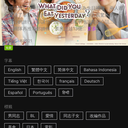
史朗在賢二的生日前夕提出共遊京都作為生日禮物，兩人雖
然度過了非常滿足的時光，但史朗卻說出令人震驚的話！一
場開心的旅行，卻讓他們變得無法坦率地說出內心話…… ☆
日劇團隊再推電影續作，票房超越13億...
更多
2h
日本
2021
免費
字幕
English
繁體中文
简体中文
Bahasa Indonesia
Tiếng Việt
한국어
français
Deutsch
Español
Português
हिन्दी
標籤
男同志
BL
愛情
同志子女
改編作品
美食
日本
電影