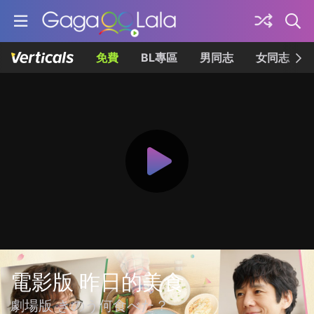
免費
BL專區
男同志
女同志
電影版 昨日的美食
劇場版 きのう何食べた？