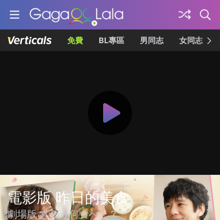
免費
BL專區
男同志
女同志
電影版 昨日的美食
劇場版 きのう何食べた？