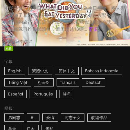
史朗在賢二的生日前夕提出共遊京都作為生日禮物，兩人雖
然度過了非常滿足的時光，但史朗卻說出令人震驚的話！一
場開心的旅行，卻讓他們變得無法坦率地說出內心話…… ☆
日劇團隊再推電影續作，票房超越13億...
更多
2h
日本
2021
免費
字幕
English
繁體中文
简体中文
Bahasa Indonesia
Tiếng Việt
한국어
français
Deutsch
Español
Português
हिन्दी
標籤
男同志
BL
愛情
同志子女
改編作品
美食
日本
電影