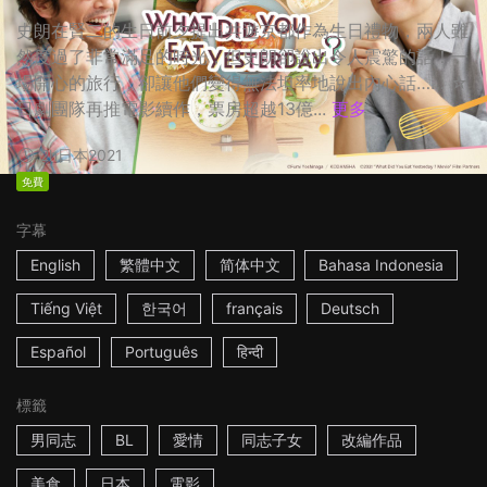
史朗在賢二的生日前夕提出共遊京都作為生日禮物，兩人雖
然度過了非常滿足的時光，但史朗卻說出令人震驚的話！一
場開心的旅行，卻讓他們變得無法坦率地說出內心話…… ☆
日劇團隊再推電影續作，票房超越13億...
更多
2h
日本
2021
免費
字幕
English
繁體中文
简体中文
Bahasa Indonesia
Tiếng Việt
한국어
français
Deutsch
Español
Português
हिन्दी
標籤
男同志
BL
愛情
同志子女
改編作品
美食
日本
電影