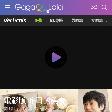
免費
BL專區
男同志
女同志
電影版 昨日的美食
劇場版 きのう何食べた？