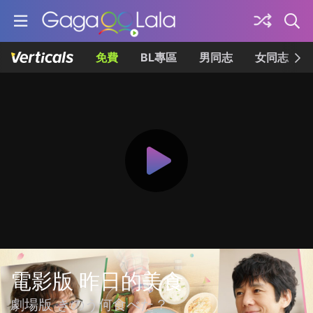
免費
BL專區
男同志
女同志
電影版 昨日的美食
劇場版 きのう何食べた？