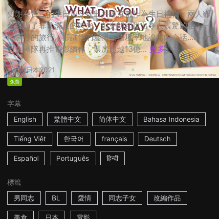
史朗在賢二的生日前夕提出共遊京都作為生日禮物，兩人雖
然度過了非常滿足的時光，但史朗卻說出令人震驚的話！一
場開心的旅行，卻讓他們變得無法坦率地說出內心話…… ☆
日劇團隊再推電影續作，票房超越13億...
更多
2h
日本
2021
免費
字幕
English
繁體中文
简体中文
Bahasa Indonesia
Tiếng Việt
한국어
français
Deutsch
Español
Português
हिन्दी
標籤
男同志
BL
愛情
同志子女
改編作品
美食
日本
電影