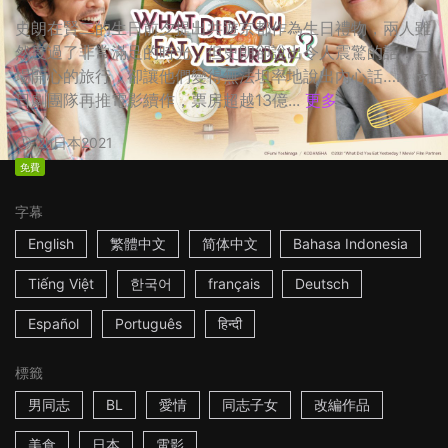
史朗在賢二的生日前夕提出共遊京都作為生日禮物，兩人雖
然度過了非常滿足的時光，但史朗卻說出令人震驚的話！一
場開心的旅行，卻讓他們變得無法坦率地說出內心話…… ☆
日劇團隊再推電影續作，票房超越13億...
更多
2h
日本
2021
免費
字幕
English
繁體中文
简体中文
Bahasa Indonesia
Tiếng Việt
한국어
français
Deutsch
Español
Português
हिन्दी
標籤
男同志
BL
愛情
同志子女
改編作品
美食
日本
電影