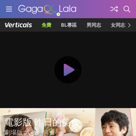
免費
BL專區
男同志
女同志
電影版 昨日的美食
劇場版 きのう何食べた？