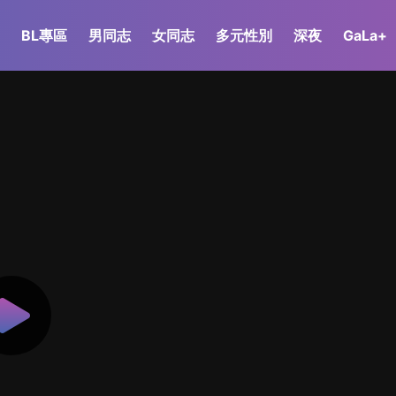
BL專區
男同志
女同志
多元性別
深夜
GaLa+