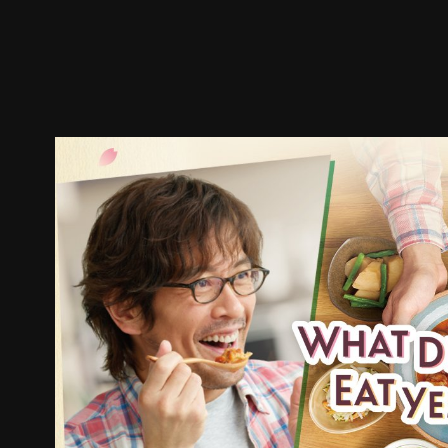
預告
劇照
推薦影片
劇情介紹