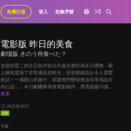
免費註冊
登入
兌換序號
電影版 昨日的美食
劇場版 きのう何食べた？
史朗在賢二的生日前夕提出共遊京都作為生日禮物，兩
人雖然度過了非常滿足的時光，但史朗卻說出令人震驚
的話！一場開心的旅行，卻讓他們變得無法坦率地說出
內心話…… ☆日劇團隊再推電影續作，票房超越13億...
更多
2h
日本
2021
免費
字幕