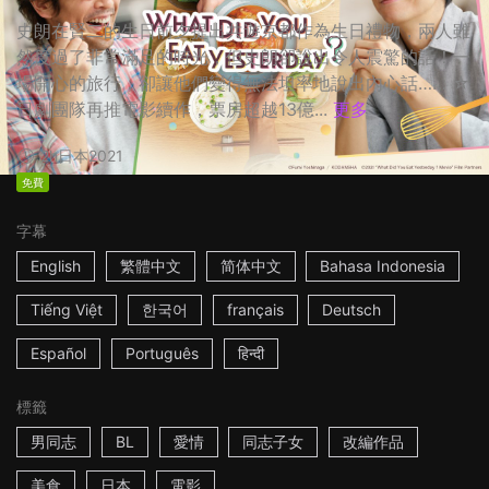
史朗在賢二的生日前夕提出共遊京都作為生日禮物，兩人雖
然度過了非常滿足的時光，但史朗卻說出令人震驚的話！一
場開心的旅行，卻讓他們變得無法坦率地說出內心話…… ☆
日劇團隊再推電影續作，票房超越13億...
更多
2h
日本
2021
免費
字幕
English
繁體中文
简体中文
Bahasa Indonesia
Tiếng Việt
한국어
français
Deutsch
Español
Português
हिन्दी
標籤
男同志
BL
愛情
同志子女
改編作品
美食
日本
電影