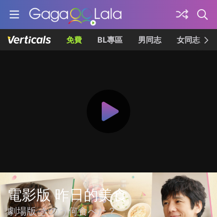
免費
BL專區
男同志
女同志
電影版 昨日的美食
劇場版 きのう何食べた？