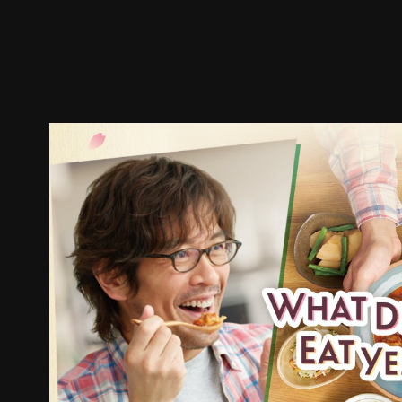
預告
劇照
推薦影片
劇情介紹