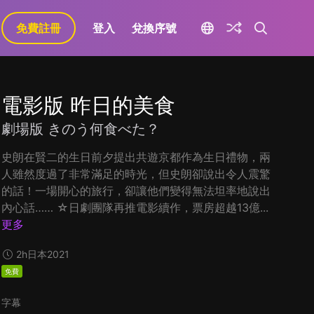
免費註冊
登入
兌換序號
電影版 昨日的美食
劇場版 きのう何食べた？
史朗在賢二的生日前夕提出共遊京都作為生日禮物，兩
人雖然度過了非常滿足的時光，但史朗卻說出令人震驚
的話！一場開心的旅行，卻讓他們變得無法坦率地說出
內心話…… ☆日劇團隊再推電影續作，票房超越13億...
更多
2h
日本
2021
免費
字幕