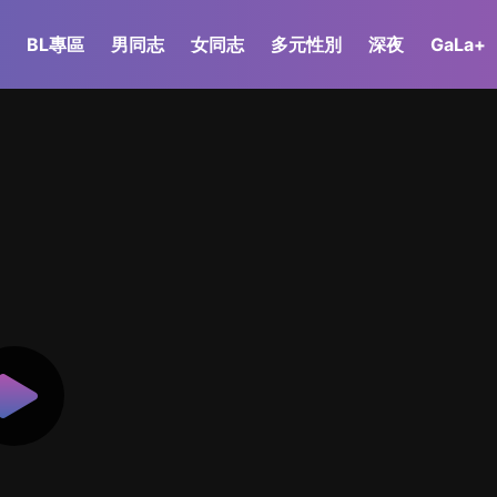
BL專區
男同志
女同志
多元性別
深夜
GaLa+