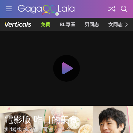
免費
BL專區
男同志
女同志
電影版 昨日的美食
劇場版 きのう何食べた？