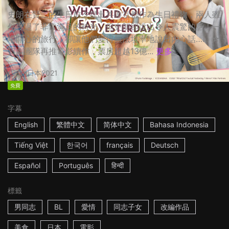
史朗在賢二的生日前夕提出共遊京都作為生日禮物，兩人雖
然度過了非常滿足的時光，但史朗卻說出令人震驚的話！一
場開心的旅行，卻讓他們變得無法坦率地說出內心話…… ☆
日劇團隊再推電影續作，票房超越13億...
更多
2h
日本
2021
免費
字幕
English
繁體中文
简体中文
Bahasa Indonesia
Tiếng Việt
한국어
français
Deutsch
Español
Português
हिन्दी
標籤
男同志
BL
愛情
同志子女
改編作品
美食
日本
電影