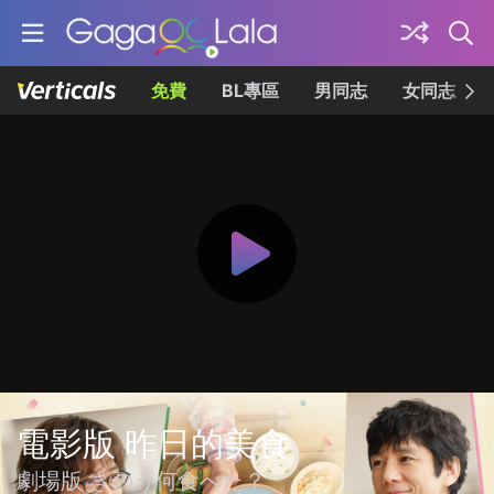
免費
BL專區
男同志
女同志
電影版 昨日的美食
劇場版 きのう何食べた？