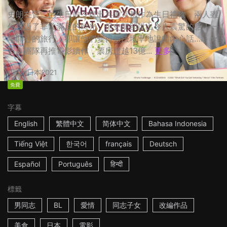
史朗在賢二的生日前夕提出共遊京都作為生日禮物，兩人雖
然度過了非常滿足的時光，但史朗卻說出令人震驚的話！一
場開心的旅行，卻讓他們變得無法坦率地說出內心話…… ☆
日劇團隊再推電影續作，票房超越13億...
更多
2h
日本
2021
免費
字幕
English
繁體中文
简体中文
Bahasa Indonesia
Tiếng Việt
한국어
français
Deutsch
Español
Português
हिन्दी
標籤
男同志
BL
愛情
同志子女
改編作品
美食
日本
電影