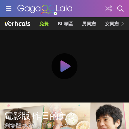
免費
BL專區
男同志
女同志
電影版 昨日的美食
劇場版 きのう何食べた？