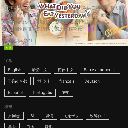
史朗在賢二的生日前夕提出共遊京都作為生日禮物，兩人雖
然度過了非常滿足的時光，但史朗卻說出令人震驚的話！一
場開心的旅行，卻讓他們變得無法坦率地說出內心話…… ☆
日劇團隊再推電影續作，票房超越13億...
更多
2h
日本
2021
免費
字幕
English
繁體中文
简体中文
Bahasa Indonesia
Tiếng Việt
한국어
français
Deutsch
Español
Português
हिन्दी
標籤
男同志
BL
愛情
同志子女
改編作品
美食
日本
電影