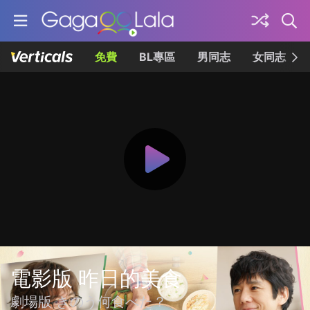
免費
BL專區
男同志
女同志
電影版 昨日的美食
劇場版 きのう何食べた？