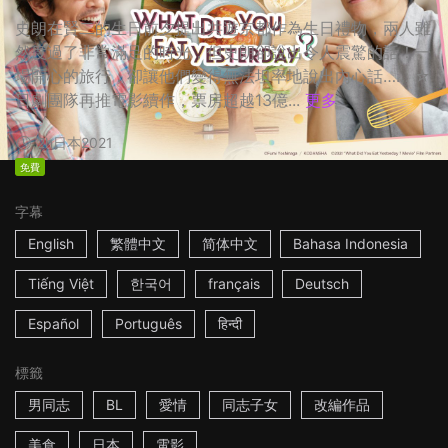
史朗在賢二的生日前夕提出共遊京都作為生日禮物，兩人雖
然度過了非常滿足的時光，但史朗卻說出令人震驚的話！一
場開心的旅行，卻讓他們變得無法坦率地說出內心話…… ☆
日劇團隊再推電影續作，票房超越13億...
更多
2h
日本
2021
免費
字幕
English
繁體中文
简体中文
Bahasa Indonesia
Tiếng Việt
한국어
français
Deutsch
Español
Português
हिन्दी
標籤
男同志
BL
愛情
同志子女
改編作品
美食
日本
電影