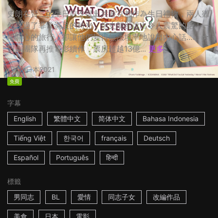
史朗在賢二的生日前夕提出共遊京都作為生日禮物，兩人雖
然度過了非常滿足的時光，但史朗卻說出令人震驚的話！一
場開心的旅行，卻讓他們變得無法坦率地說出內心話…… ☆
日劇團隊再推電影續作，票房超越13億...
更多
2h
日本
2021
免費
字幕
English
繁體中文
简体中文
Bahasa Indonesia
Tiếng Việt
한국어
français
Deutsch
Español
Português
हिन्दी
標籤
男同志
BL
愛情
同志子女
改編作品
美食
日本
電影