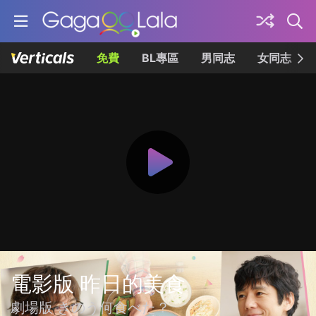
免費
BL專區
男同志
女同志
電影版 昨日的美食
劇場版 きのう何食べた？