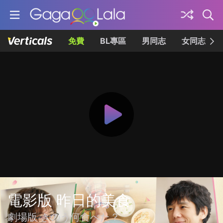
免費
BL專區
男同志
女同志
電影版 昨日的美食
劇場版 きのう何食べた？