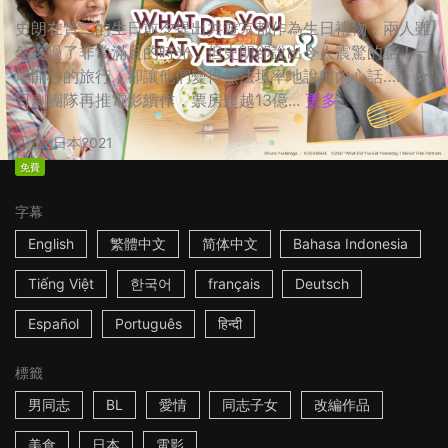
史朗在賢二的生日前夕提出共遊京都作為生日禮物，兩人雖
然度過了非常滿足的時光，但史朗卻說出令人震驚的話！一
場開心的旅行，卻讓他們變得無法坦率地說出內心話…… ☆
日劇團隊再推電影續作，票房超越13億...
更多
2h
日本
2021
免費
字幕
English
繁體中文
简体中文
Bahasa Indonesia
Tiếng Việt
한국어
français
Deutsch
Español
Português
हिन्दी
標籤
男同志
BL
愛情
同志子女
改編作品
美食
日本
電影