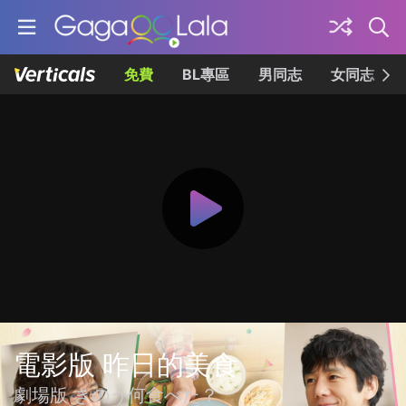
免費
BL專區
男同志
女同志
電影版 昨日的美食
劇場版 きのう何食べた？