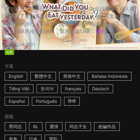
史朗在賢二的生日前夕提出共遊京都作為生日禮物，兩人雖
然度過了非常滿足的時光，但史朗卻說出令人震驚的話！一
場開心的旅行，卻讓他們變得無法坦率地說出內心話…… ☆
日劇團隊再推電影續作，票房超越13億...
更多
2h
日本
2021
免費
字幕
English
繁體中文
简体中文
Bahasa Indonesia
Tiếng Việt
한국어
français
Deutsch
Español
Português
हिन्दी
標籤
男同志
BL
愛情
同志子女
改編作品
美食
日本
電影