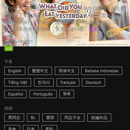
史朗在賢二的生日前夕提出共遊京都作為生日禮物，兩人雖
然度過了非常滿足的時光，但史朗卻說出令人震驚的話！一
場開心的旅行，卻讓他們變得無法坦率地說出內心話…… ☆
日劇團隊再推電影續作，票房超越13億...
更多
2h
日本
2021
免費
字幕
English
繁體中文
简体中文
Bahasa Indonesia
Tiếng Việt
한국어
français
Deutsch
Español
Português
हिन्दी
標籤
男同志
BL
愛情
同志子女
改編作品
美食
日本
電影