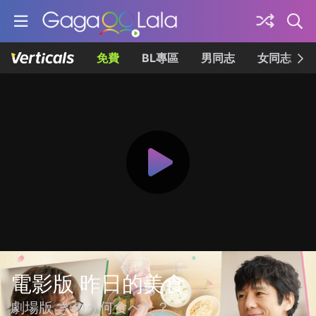
免費
BL專區
男同志
女同志
電影版 昨日的美食
劇場版 きのう何食べた？