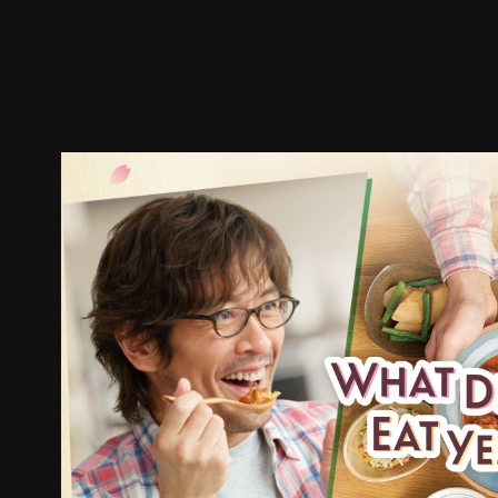
預告
劇照
推薦影片
劇情介紹