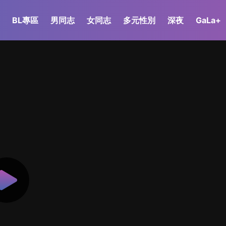
BL專區
男同志
女同志
多元性別
深夜
GaLa+