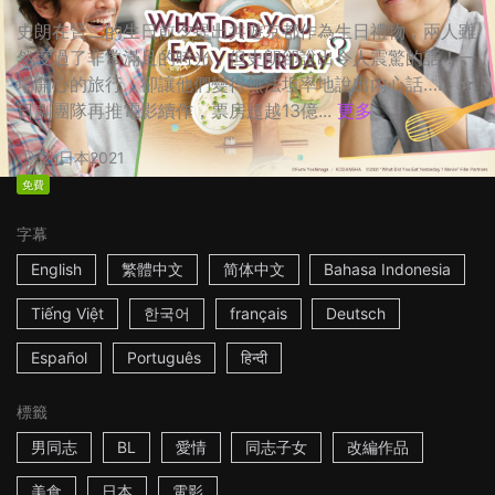
史朗在賢二的生日前夕提出共遊京都作為生日禮物，兩人雖
然度過了非常滿足的時光，但史朗卻說出令人震驚的話！一
場開心的旅行，卻讓他們變得無法坦率地說出內心話…… ☆
日劇團隊再推電影續作，票房超越13億...
更多
2h
日本
2021
免費
字幕
English
繁體中文
简体中文
Bahasa Indonesia
Tiếng Việt
한국어
français
Deutsch
Español
Português
हिन्दी
標籤
男同志
BL
愛情
同志子女
改編作品
美食
日本
電影