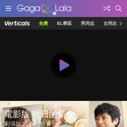
免費
BL專區
男同志
女同志
電影版 昨日的美食
劇場版 きのう何食べた？