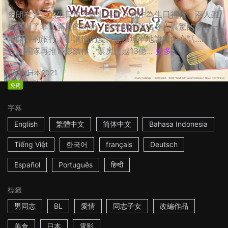
史朗在賢二的生日前夕提出共遊京都作為生日禮物，兩人雖
然度過了非常滿足的時光，但史朗卻說出令人震驚的話！一
場開心的旅行，卻讓他們變得無法坦率地說出內心話…… ☆
日劇團隊再推電影續作，票房超越13億...
更多
2h
日本
2021
免費
字幕
English
繁體中文
简体中文
Bahasa Indonesia
Tiếng Việt
한국어
français
Deutsch
Español
Português
हिन्दी
標籤
男同志
BL
愛情
同志子女
改編作品
美食
日本
電影