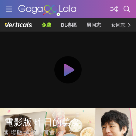
免費
BL專區
男同志
女同志
電影版 昨日的美食
劇場版 きのう何食べた？